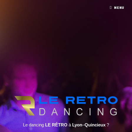
MENU
Le dancing
LE RÉTRO
à
Lyon
–
Quincieux
?