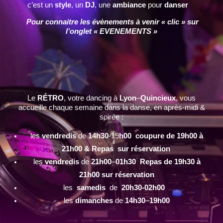
c’est un
style
, un
DJ
, une
ambiance
pour
danser
Pour connaitre les évènements à venir « clic » sur
l’onglet « EVENEMENTS »
Le
RÉTRO
, votre dancing à
Lyon
–
Quincieux
, vous
accueille chaque semaine dans la danse, en après-midi &
soirée :
les
vendredis
de
14h30
-19
h00 coupure de 19h00 à
21h00 & Repas sur réservation
les
vendredis
de
21h00
–
01h30 Repas de 19h30 à
21h00 sur réservation
les
samedis
de
20h30-02h00
les
dimanches
de
14h30
–
19h00