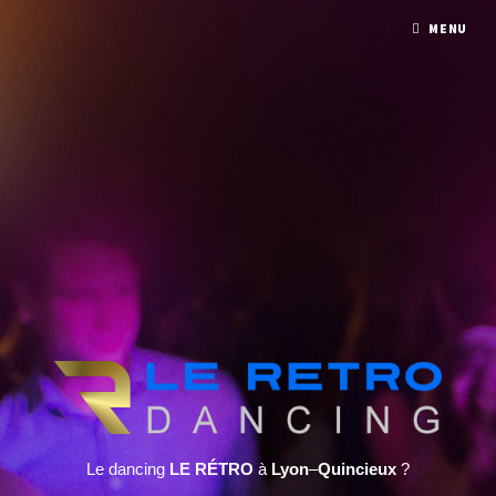
MENU
Le dancing
LE RÉTRO
à
Lyon
–
Quincieux
?