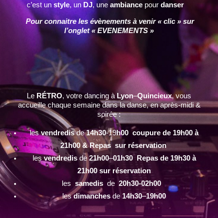
c’est un
style
, un
DJ
, une
ambiance
pour
danser
Pour connaitre les évènements à venir « clic » sur
l’onglet « EVENEMENTS »
Le
RÉTRO
, votre dancing à
Lyon
–
Quincieux
, vous
accueille chaque semaine dans la danse, en après-midi &
soirée :
les
vendredis
de
14h30
-19
h00 coupure de 19h00 à
21h00 & Repas sur réservation
les
vendredis
de
21h00
–
01h30 Repas de 19h30 à
21h00 sur réservation
les
samedis
de
20h30-02h00
les
dimanches
de
14h30
–
19h00